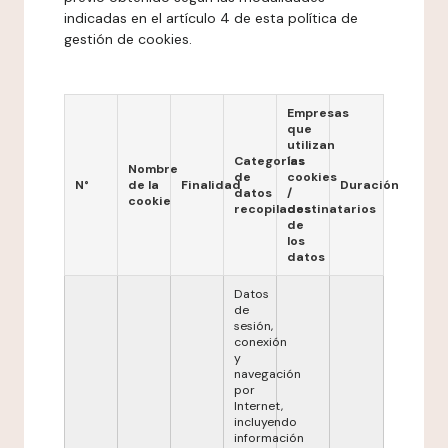
indicadas en el artículo 4 de esta política de
gestión de cookies.
Empresas
que
utilizan
Categorías
las
Nombre
de
cookies
N°
de la
Finalidad
Duración
datos
/
cookie
recopilados
destinatarios
de
los
datos
Datos
de
sesión,
conexión
y
navegación
por
Internet,
incluyendo
información