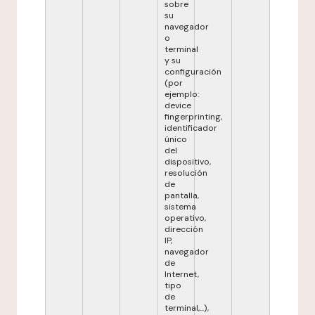
sobre
su
navegador
o
terminal
y su
configuración
(por
ejemplo:
device
fingerprinting,
identificador
único
del
dispositivo,
resolución
de
pantalla,
sistema
operativo,
dirección
IP,
navegador
de
Internet,
tipo
de
terminal,...),