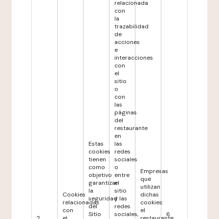
relacionada
con
la
trazabilidad
de
acciones
e
interacciones
con
el
sitio
o
con
las
páginas
del
restaurante
en
Estas
las
cookies
redes
tienen
sociales
como
o
Empresas
objetivo
entre
que
garantizar
el
utilizan
la
sitio
Cookies
dichas
seguridad
y las
relacionadas
cookies:
del
redes
con
el
Sitio
sociales,
6
2
el
restaurante