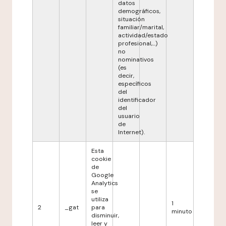
datos
demográficos,
situación
familiar/marital,
actividad/estado
profesional,...)
no
nominativos
(es
decir,
específicos
del
identificador
del
usuario
de
Internet).
Esta
cookie
de
Google
Analytics
se
utiliza
1
2
_gat
para
minuto
disminuir,
leer y