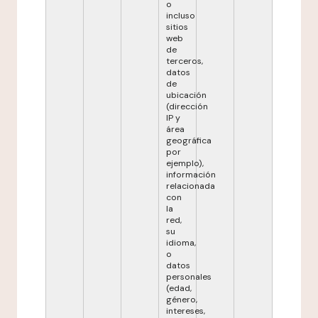
o
incluso
sitios
web
de
terceros,
datos
de
ubicación
(dirección
IP y
área
geográfica
por
ejemplo),
información
relacionada
con
la
red,
su
idioma,
o
datos
personales
(edad,
género,
intereses,