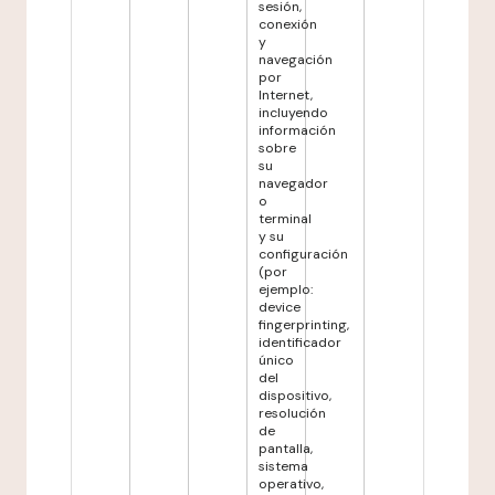
sesión,
conexión
y
navegación
por
Internet,
incluyendo
información
sobre
su
navegador
o
terminal
y su
configuración
(por
ejemplo:
device
fingerprinting,
identificador
único
del
dispositivo,
resolución
de
pantalla,
sistema
operativo,