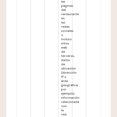
las
páginas
del
restaurante
en
las
redes
sociales,
o
incluso
sitios
web
de
terceros,
datos
de
ubicación
(dirección
IP y
área
geográfica
por
ejemplo),
información
relacionada
con
la
red,