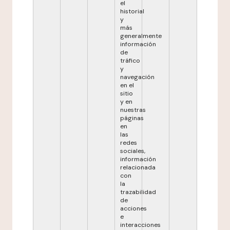
el
historial
y
más
generalmente
información
de
tráfico
y
navegación
en el
sitio
y en
nuestras
páginas
en
las
redes
sociales,
información
relacionada
con
la
trazabilidad
de
acciones
e
interacciones