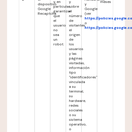
y, en
y
meses
dispositivo
y
particular,
sobre
Google
Google
garantizar
el
Recaptcha
(ver
que
número
https://policies.google.
el
de
o
usuario
visitantes,
https://policies.google.
no
el
sea
origen
un
de
robot.
los
usuarios
y las
páginas
visitadas,
información
tipo
"identificadores"
vinculada
a su
terminal,
su
hardware,
redes
sociales
o su
sistema
operativo,
o