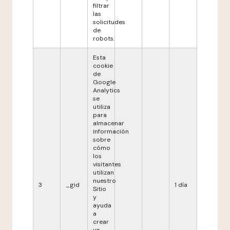
filtrar
las
solicitudes
de
robots.
Esta
cookie
de
Google
Analytics
se
utiliza
para
almacenar
información
sobre
cómo
los
visitantes
utilizan
nuestro
3
_gid
1 día
Sitio
y
ayuda
a
crear