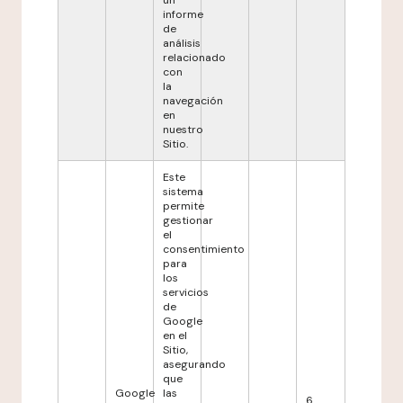
un
informe
de
análisis
relacionado
con
la
navegación
en
nuestro
Sitio.
Este
sistema
permite
gestionar
el
consentimiento
para
los
servicios
de
Google
en el
Sitio,
asegurando
que
Google
las
6