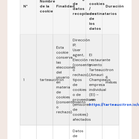
Nombre
de
cookies
N°
de la
Finalidad
Duración
datos
/
cookie
recopilados
destinatarios
de
los
datos
Dirección
IP,
Esta
User
cookie
agent,
El
conserva
Elección
restaurante
las
(consentimiento
y
elecciones
o
Tarteaucitron
del
rechazo),
(Amauri
usuario
6
1
tarteaucitron
tipos
Champeaux,
en
meses
de
empresa
materia
cookies
individual
de
o de
(EI) –
cookies
proveedores
ver
(consentimiento
(emisores
https://tarteaucitron.io/
o
de
rechazo).
cookies)
afectados
Datos
de