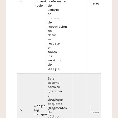
4
consent
preferencias
meses
mode
del
usuario
en
materia
de
recopilación
de
datos
se
respeten
en
todos
los
servicios
de
Google.
Este
sistema
permite
gestionar
y
desplegar
etiquetas
Google
(fragmentos
6
5
Tag
de
meses
manager
código