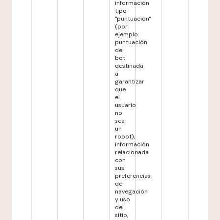
información
tipo
"puntuación"
(por
ejemplo:
puntuación
de
bot
destinada
a
garantizar
que
el
usuario
no
sea
un
robot),
información
relacionada
con
sus
preferencias
de
navegación
y uso
del
sitio,