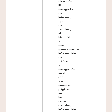
dirección
IP,
navegador
de
Internet,
tipo
de
terminal,...),
el
historial
y
más
generalmente
información
de
tráfico
y
navegación
en el
sitio
y en
nuestras
páginas
en
las
redes
sociales,
información