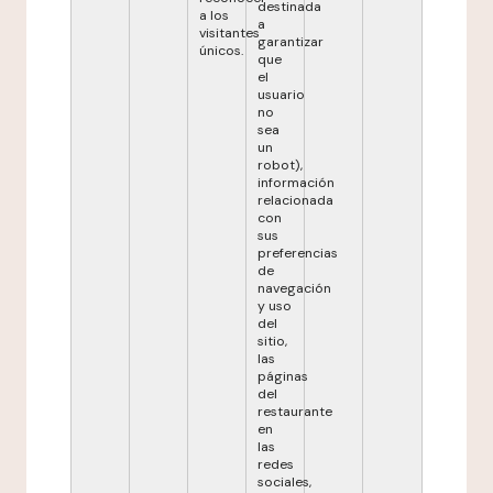
destinada
a los
a
visitantes
garantizar
únicos.
que
el
usuario
no
sea
un
robot),
información
relacionada
con
sus
preferencias
de
navegación
y uso
del
sitio,
las
páginas
del
restaurante
en
las
redes
sociales,