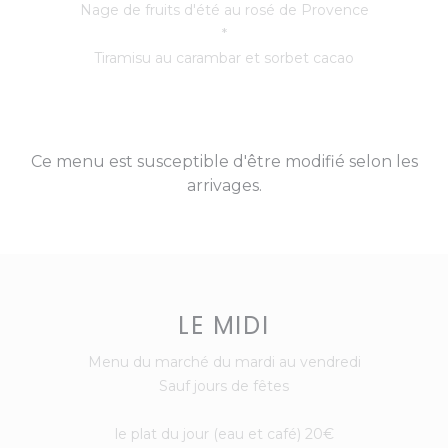
Nage de fruits d'été au rosé de Provence
*
Tiramisu au carambar et sorbet cacao
Ce menu est susceptible d'être modifié selon les
arrivages.
LE MIDI
Menu du marché du mardi au vendredi
Sauf jours de fêtes
le plat du jour (eau et café) 20€