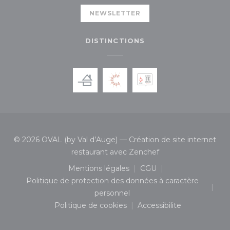
NEWSLETTER
DISTINCTIONS
© 2026 OVAL (by Val d’Auge) — Création de site internet
((ouvre une nouvelle
restaurant avec
Zenchef
Mentions légales
CGU
((ouvre une nouvelle fenêtre))
((ouvre une nouvelle 
Politique de protection des données à caractère
((ouvre une nouvelle fenêtre))
personnel
Politique de cookies
Accessibilite
((ouvre une nouvelle fenêtre))
((ouvre une nouvelle