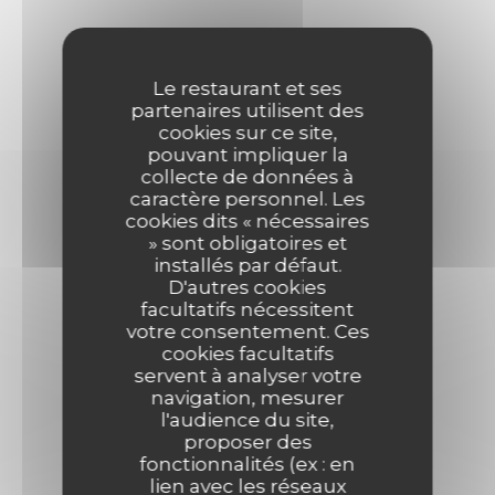
40 €
60 € pour les fêtes
Le restaurant et ses
partenaires utilisent des
cookies sur ce site,
pouvant impliquer la
collecte de données à
caractère personnel. Les
cookies dits « nécessaires
MENU ENFANT- 7 ANS
» sont obligatoires et
installés par défaut.
Un plat au choix
D'autres cookies
Poisson, steak haché ou nugget de volaille
facultatifs nécessitent
Dessert du jour ou glace maison
votre consentement. Ces
Avec un soft au choix
cookies facultatifs
servent à analyser votre
navigation, mesurer
Jusque 12 ans
l'audience du site,
proposer des
fonctionnalités (ex : en
lien avec les réseaux