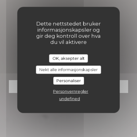
Dette nettstedet bruker
informasjonskapsler og
gir deg kontroll over hva
du vil aktivere
•
BONDUES
OK, aksepter alt
OVAL (by Val d’Auge)
Nekt alle informasjonskapsler
Personaliser
BESTILL ET BORD
Personvernregler
undefined